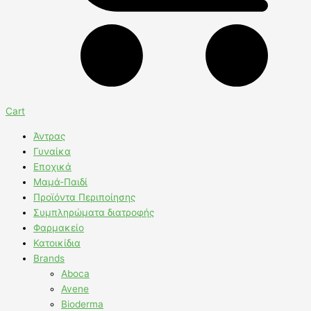
Cart
Άντρας
Γυναίκα
Εποχικά
Μαμά-Παιδί
Προϊόντα Περιποίησης
Συμπληρώματα διατροφής
Φαρμακείο
Κατοικίδια
Brands
Aboca
Avene
Bioderma