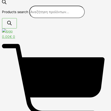
Products search
0.00
€
0