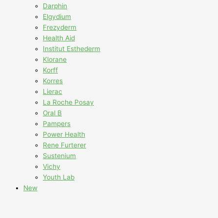
Darphin
Elgydium
Frezyderm
Health Aid
Institut Esthederm
Klorane
Korff
Korres
Lierac
La Roche Posay
Oral B
Pampers
Power Health
Rene Furterer
Sustenium
Vichy
Youth Lab
New