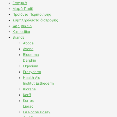
Εποχικά
Μαμά-Παιδί
Προϊόντα Περιποίησης
Συμπληρώματα διατροφής
Φαρμακείο
Κατοικίδια
Brands
Aboca
Avene
Bioderma
Darphin
Elgydium
Frezyderm
Health Aid
Institut Esthederm
Klorane
Korff
Korres
Lierac
La Roche Posay