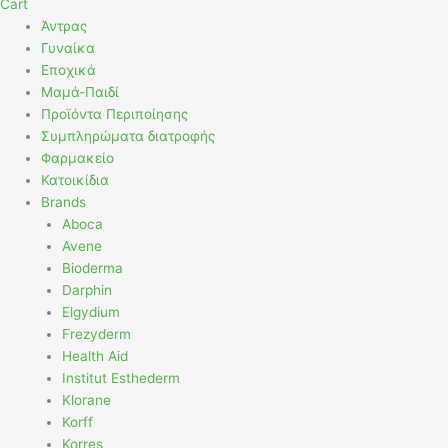
Cart
Άντρας
Γυναίκα
Εποχικά
Μαμά-Παιδί
Προϊόντα Περιποίησης
Συμπληρώματα διατροφής
Φαρμακείο
Κατοικίδια
Brands
Aboca
Avene
Bioderma
Darphin
Elgydium
Frezyderm
Health Aid
Institut Esthederm
Klorane
Korff
Korres