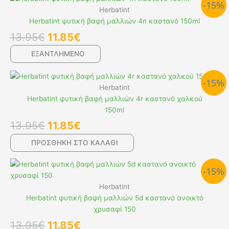
-15%
price
τρέχουσα
Herbatint
was:
τιμή
Herbatint φυτική βαφή μαλλιών 4n καστανό 150ml
13.95€.
είναι:
13.95
€
11.85
€
11.85€.
ΕΞΑΝΤΛΗΜΕΝΟ
Original
Η
-15%
price
τρέχουσα
Herbatint
was:
τιμή
Herbatint φυτική βαφή μαλλιών 4r καστανό χαλκού
13.95€.
είναι:
150ml
11.85€.
13.95
€
11.85
€
ΠΡΟΣΘΉΚΗ ΣΤΟ ΚΑΛΆΘΙ
Original
Η
-15%
price
τρέχουσα
was:
τιμή
Herbatint
13.95€.
είναι:
Herbatint φυτική βαφή μαλλιών 5d καστανό ανοικτό
11.85€.
χρυσαφί 150
13.95
€
11.85
€