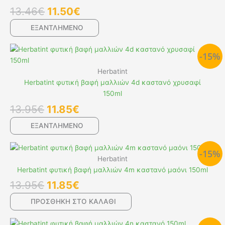
13.46€.
είναι:
13.46
€
11.50
€
11.50€.
ΕΞΑΝΤΛΗΜΕΝΟ
Original
Η
-15%
price
τρέχουσα
was:
τιμή
Herbatint
13.95€.
είναι:
Herbatint φυτική βαφή μαλλιών 4d καστανό χρυσαφί
11.85€.
150ml
13.95
€
11.85
€
ΕΞΑΝΤΛΗΜΕΝΟ
Original
Η
-15%
price
τρέχουσα
Herbatint
was:
τιμή
Herbatint φυτική βαφή μαλλιών 4m καστανό μαόνι 150ml
13.95€.
είναι:
13.95
€
11.85
€
11.85€.
ΠΡΟΣΘΉΚΗ ΣΤΟ ΚΑΛΆΘΙ
Original
Η