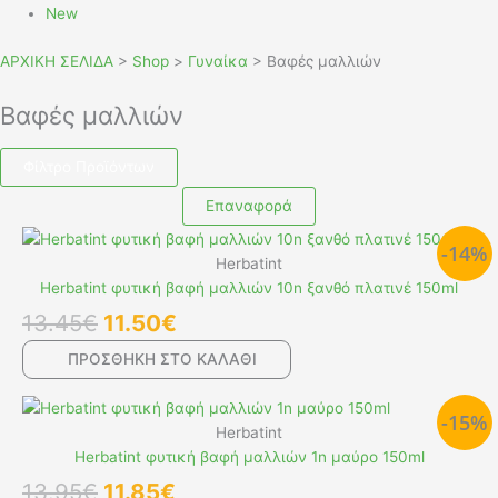
New
ΑΡΧΙΚΗ ΣΕΛΙΔΑ
>
Shop
>
Γυναίκα
>
Βαφές μαλλιών
Βαφές μαλλιών
Φίλτρο Προϊόντων
Επαναφορά
Original
Η
-14%
price
τρέχουσα
Herbatint
was:
τιμή
Herbatint φυτική βαφή μαλλιών 10n ξανθό πλατινέ 150ml
13.45€.
είναι:
13.45
€
11.50
€
11.50€.
ΠΡΟΣΘΉΚΗ ΣΤΟ ΚΑΛΆΘΙ
Original
Η
-15%
price
τρέχουσα
Herbatint
was:
τιμή
Herbatint φυτική βαφή μαλλιών 1n μαύρο 150ml
13.95€.
είναι:
13.95
€
11.85
€