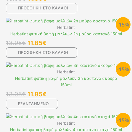
11.85€.
ΠΡΟΣΘΉΚΗ ΣΤΟ ΚΑΛΆΘΙ
Original
Η
-15%
price
τρέχουσα
Herbatint
was:
τιμή
Herbatint φυτική βαφή μαλλιών 2n μαύρο καστανό 150ml
13.95€.
είναι:
13.95
€
11.85
€
11.85€.
ΠΡΟΣΘΉΚΗ ΣΤΟ ΚΑΛΆΘΙ
Original
Η
-15%
price
τρέχουσα
Herbatint
was:
τιμή
Herbatint φυτική βαφή μαλλιών 3n καστανό σκούρο
13.95€.
είναι:
150ml
11.85€.
13.95
€
11.85
€
ΕΞΑΝΤΛΗΜΕΝΟ
Original
Η
-15%
price
τρέχουσα
Herbatint
was:
τιμή
Herbatint φυτική βαφή μαλλιών 4c καστανό σταχτί 150ml