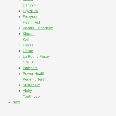
Darphin
Elgydium
Frezyderm
Health Aid
Institut Esthederm
Klorane
Korff
Korres
Lierac
La Roche Posay
Oral B
Pampers
Power Health
Rene Furterer
Sustenium
Vichy
Youth Lab
New