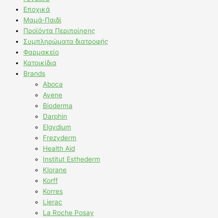
Εποχικά
Μαμά-Παιδί
Προϊόντα Περιποίησης
Συμπληρώματα διατροφής
Φαρμακείο
Κατοικίδια
Brands
Aboca
Avene
Bioderma
Darphin
Elgydium
Frezyderm
Health Aid
Institut Esthederm
Klorane
Korff
Korres
Lierac
La Roche Posay