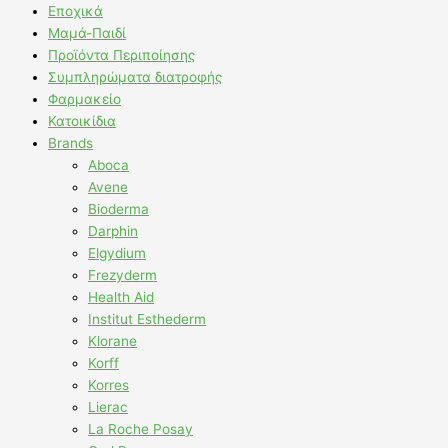
Εποχικά
Μαμά-Παιδί
Προϊόντα Περιποίησης
Συμπληρώματα διατροφής
Φαρμακείο
Κατοικίδια
Brands
Aboca
Avene
Bioderma
Darphin
Elgydium
Frezyderm
Health Aid
Institut Esthederm
Klorane
Korff
Korres
Lierac
La Roche Posay