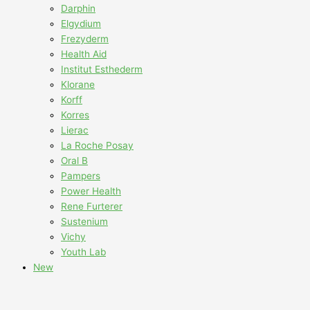
Darphin
Elgydium
Frezyderm
Health Aid
Institut Esthederm
Klorane
Korff
Korres
Lierac
La Roche Posay
Oral B
Pampers
Power Health
Rene Furterer
Sustenium
Vichy
Youth Lab
New