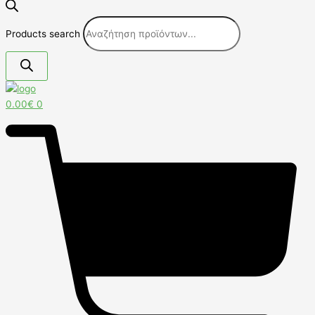
Products search
0.00
€
0