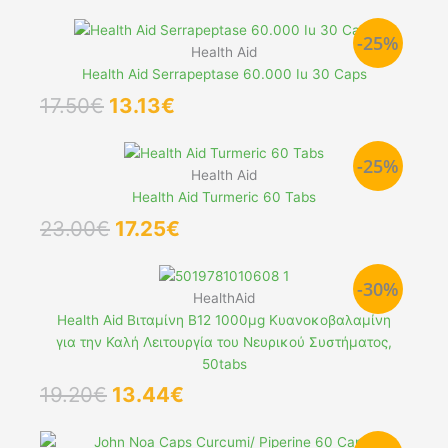
price
τρέχουσα
was:
τιμή
-25%
34.00€.
είναι:
Health Aid
25.50€.
Health Aid Serrapeptase 60.000 Iu 30 Caps
Original
Η
17.50
€
13.13
€
price
τρέχουσα
was:
τιμή
-25%
17.50€.
είναι:
Health Aid
13.13€.
Health Aid Turmeric 60 Tabs
Original
Η
23.00
€
17.25
€
price
τρέχουσα
was:
τιμή
-30%
23.00€.
είναι:
HealthAid
17.25€.
Health Aid Βιταμίνη B12 1000μg Κυανοκοβαλαμίνη
για την Καλή Λειτουργία του Νευρικού Συστήματος,
50tabs
Original
Η
19.20
€
13.44
€
price
τρέχουσα
was:
τιμή