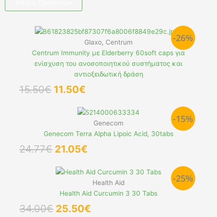
Φίλτρο Προϊόντων
Page
Page
-26%
Glaxo, Centrum
Centrum Immunity με Elderberry 60soft caps για
ενίσχυση του ανοσοποιητικού συστήματος και
αντιοξειδωτική δράση
Original
Η
15.50
€
11.50
€
price
τρέχουσα
was:
τιμή
-15%
15.50€.
είναι:
Genecom
11.50€.
Genecom Terra Alpha Lipoic Acid, 30tabs
Original
Η
24.77
€
21.05
€
price
τρέχουσα
was:
τιμή
-25%
24.77€.
είναι:
Health Aid
21.05€.
Health Aid Curcumin 3 30 Tabs
Original
Η
34.00
€
25.50
€