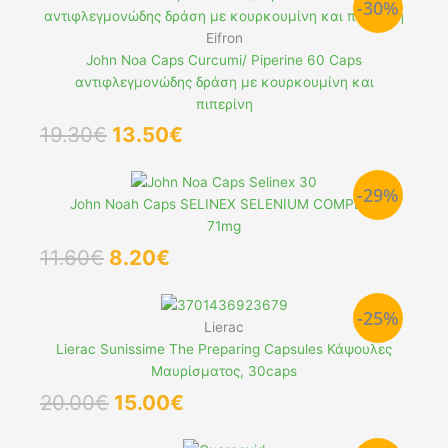
-30%
19.20€.
είναι:
13.44€.
Eifron
John Noa Caps Curcumi/ Piperine 60 Caps
αντιφλεγμονώδης δράση με κουρκουμίνη και
πιπερίνη
Original
Η
19.30
€
13.50
€
price
τρέχουσα
was:
τιμή
-29%
19.30€.
είναι:
John Noah Caps SELINEX SELENIUM COMPLEX
13.50€.
71mg
Original
Η
11.60
€
8.20
€
price
τρέχουσα
was:
τιμή
-25%
11.60€.
είναι:
Lierac
8.20€.
Lierac Sunissime The Preparing Capsules Κάψουλες
Μαυρίσματος, 30caps
Original
Η
20.00
€
15.00
€
price
τρέχουσα
was:
τιμή