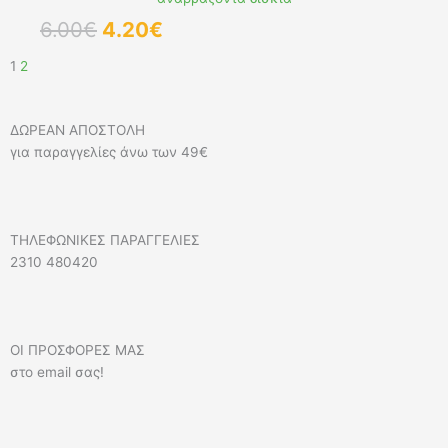
Original
Η
6.00
€
4.20
€
price
τρέχουσα
1
2
was:
τιμή
6.00€.
είναι:
4.20€.
ΔΩΡΕΑΝ ΑΠΟΣΤΟΛΗ
για παραγγελίες άνω των 49€
ΤΗΛΕΦΩΝΙΚΕΣ ΠΑΡΑΓΓΕΛΙΕΣ
2310 480420
ΟΙ ΠΡΟΣΦΟΡΕΣ ΜΑΣ
στο email σας!