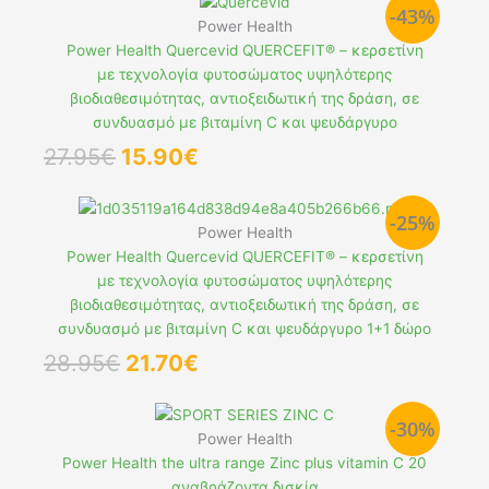
-43%
20.00€.
είναι:
Power Health
15.00€.
Power Health Quercevid QUERCEFIT® – κερσετίνη
με τεχνολογία φυτοσώματος υψηλότερης
βιοδιαθεσιμότητας, αντιοξειδωτική της δράση, σε
συνδυασμό με βιταμίνη C και ψευδάργυρο
Original
Η
27.95
€
15.90
€
price
τρέχουσα
was:
τιμή
-25%
27.95€.
είναι:
Power Health
15.90€.
Power Health Quercevid QUERCEFIT® – κερσετίνη
με τεχνολογία φυτοσώματος υψηλότερης
βιοδιαθεσιμότητας, αντιοξειδωτική της δράση, σε
συνδυασμό με βιταμίνη C και ψευδάργυρο 1+1 δώρο
Original
Η
28.95
€
21.70
€
price
τρέχουσα
was:
τιμή
-30%
28.95€.
είναι:
Power Health
21.70€.
Power Health the ultra range Zinc plus vitamin C 20
αναβράζοντα δισκία