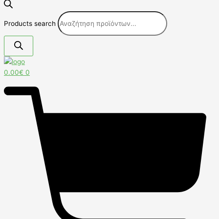
Products search
0.00
€
0