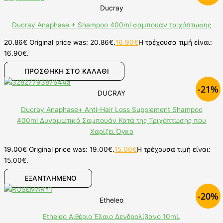
Ducray
Ducray Anaphase + Shampoo 400ml σαμπουάν τριχόπτωσης
20.86
€
Original price was: 20.86€.
16.90
€
Η τρέχουσα τιμή είναι:
16.90€.
ΠΡΟΣΘΉΚΗ ΣΤΟ ΚΑΛΆΘΙ
-21%
DUCRAY
Ducray Anaphase+ Anti-Hair Loss Supplement Shampoo
400ml Δυναμωτικό Σαμπουάν Κατά της Τριχόπτωσης που
Χαρίζει Όγκο
19.00
€
Original price was: 19.00€.
15.00
€
Η τρέχουσα τιμή είναι:
15.00€.
ΕΞΑΝΤΛΗΜΕΝΟ
-20%
Etheleo
Etheleo Αιθέριο Έλαιο Δενδρολίβανο 10mL