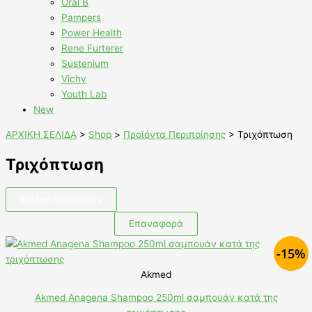
Oral B
Pampers
Power Health
Rene Furterer
Sustenium
Vichy
Youth Lab
New
ΑΡΧΙΚΗ ΣΕΛΙΔΑ
>
Shop
>
Προϊόντα Περιποίησης
>
Τριχόπτωση
Τριχόπτωση
Φίλτρο Προϊόντων
Επαναφορά
-15%
Akmed
Akmed Anagena Shampoo 250ml σαμπουάν κατά της