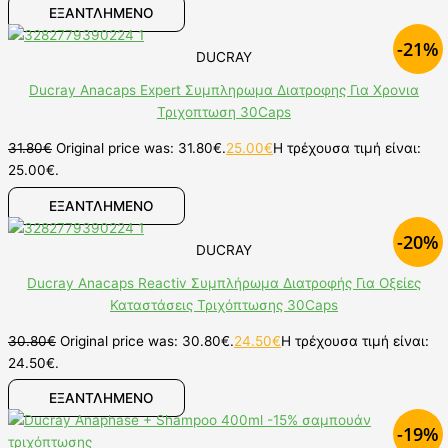
ΕΞΑΝΤΛΗΜΕΝΟ
-21%
DUCRAY
Ducray Anacaps Expert Συμπληρωμα Διατροφης Για Χρονια
Τριχοπτωση 30Caps
31.80
€
Original price was: 31.80€.
25.00
€
Η τρέχουσα τιμή είναι:
25.00€.
ΕΞΑΝΤΛΗΜΕΝΟ
-20%
DUCRAY
Ducray Anacaps Reactiv Συμπλήρωμα Διατροφής Για Οξείες
Καταστάσεις Τριχόπτωσης 30Caps
30.80
€
Original price was: 30.80€.
24.50
€
Η τρέχουσα τιμή είναι:
24.50€.
ΕΞΑΝΤΛΗΜΕΝΟ
-19%