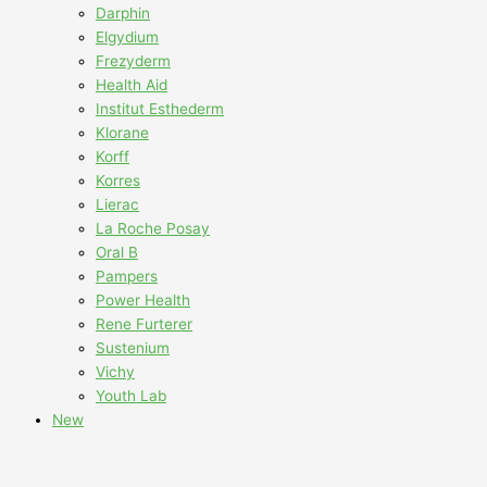
Darphin
Elgydium
Frezyderm
Health Aid
Institut Esthederm
Klorane
Korff
Korres
Lierac
La Roche Posay
Oral B
Pampers
Power Health
Rene Furterer
Sustenium
Vichy
Youth Lab
New