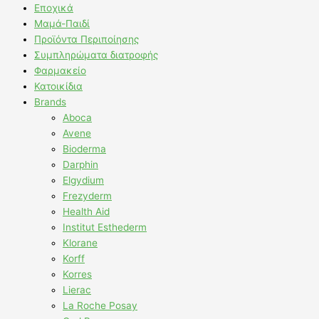
Εποχικά
Μαμά-Παιδί
Προϊόντα Περιποίησης
Συμπληρώματα διατροφής
Φαρμακείο
Κατοικίδια
Brands
Aboca
Avene
Bioderma
Darphin
Elgydium
Frezyderm
Health Aid
Institut Esthederm
Klorane
Korff
Korres
Lierac
La Roche Posay