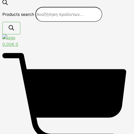
Products search
0.00
€
0