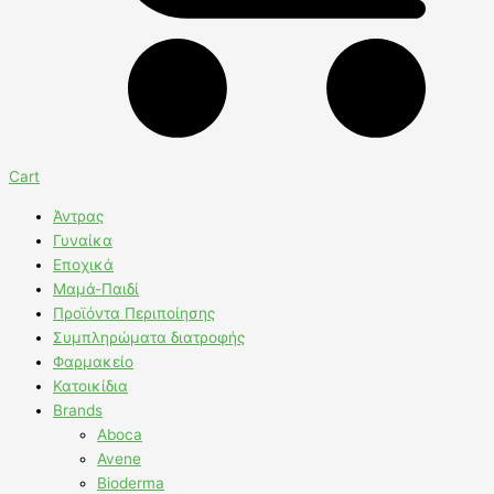
Cart
Άντρας
Γυναίκα
Εποχικά
Μαμά-Παιδί
Προϊόντα Περιποίησης
Συμπληρώματα διατροφής
Φαρμακείο
Κατοικίδια
Brands
Aboca
Avene
Bioderma