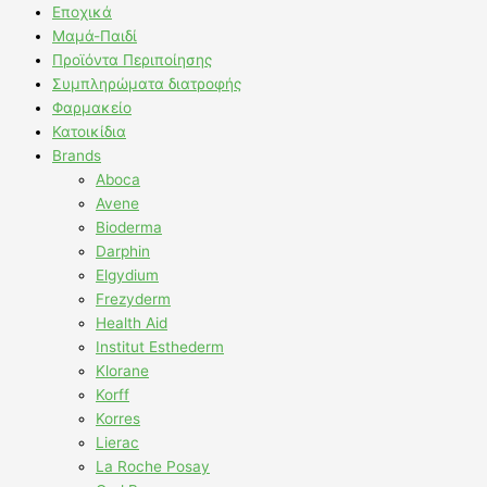
Εποχικά
Μαμά-Παιδί
Προϊόντα Περιποίησης
Συμπληρώματα διατροφής
Φαρμακείο
Κατοικίδια
Brands
Aboca
Avene
Bioderma
Darphin
Elgydium
Frezyderm
Health Aid
Institut Esthederm
Klorane
Korff
Korres
Lierac
La Roche Posay