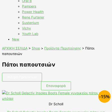
Oral B
Pampers
Power Health
Rene Furterer
Sustenium
Vichy
Youth Lab
New
ΑΡΧΙΚΗ ΣΕΛΙΔΑ
>
Shop
>
Προϊόντα Περιποίησης
>
Πάτοι
παπουτσιών
Πάτοι παπουτσιών
Φίλτρο Προϊόντων
Επαναφορά
-15%
Dr Scholl