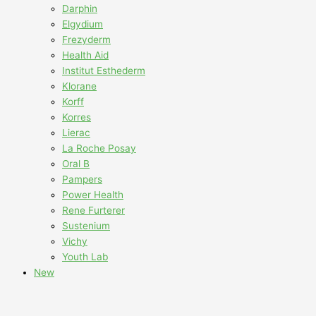
Darphin
Elgydium
Frezyderm
Health Aid
Institut Esthederm
Klorane
Korff
Korres
Lierac
La Roche Posay
Oral B
Pampers
Power Health
Rene Furterer
Sustenium
Vichy
Youth Lab
New