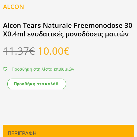
ALCON
Alcon Tears Naturale Freemonodose 30
X0.4ml ενυδατικές μονοδόσεις ματιών
Original
Η
11.37
€
10.00
€
price
τρέχουσα
was:
τιμή
11.37€.
είναι:
Προσθήκη στη λίστα επιθυμιών
10.00€.
Alcon
Προσθήκη στο καλάθι
Tears
Naturale
Freemonodose
30
X0.4ml
ενυδατικές
μονοδόσεις
ΠΕΡΙΓΡΑΦΉ
ματιών