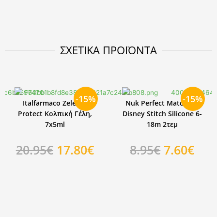
ΣΧΕΤΙΚΑ ΠΡΟΪΟΝΤΑ
-15%
-15%
Italfarmaco Zelesse
Nuk Perfect Match Air
Protect Κολπική Γέλη,
Disney Stitch Silicone 6-
7x5ml
18m 2τεμ
Original
Η
Original
Η
20.95
€
17.80
€
8.95
€
7.60
€
price
τρέχουσα
price
τρέ
was:
τιμή
was:
τιμ
20.95€.
είναι:
8.95€.
είνα
έχουσα
17.80€.
7.60
Προηγούμενο
ή
αι:
0€.