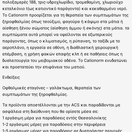
πολοξαμερές 188, τρις-υδροχλωρίδιο, τρομεθαμίνη, χλωριούχο
κεταλκόνιο t(ως κατιοντικό παράγοντα) και κεκαθαρμένο νερό.
Το Cationorm προορίζεται για τη θεραπεία των συμπτωμάτων της
ξηροφθαλμίας όπως τσούξιμο, φαγούρα ή κάψιμο στα μάτια ή
αίσθηση ξένου σώματος (αίσθηση άμμου ή σκόνης) στα μάτια. τα
συμπτώματα αυτά μπορεί να οφείλονται σε εξωτερικούς
παράγοντες, όπως ο κλιματισμός, η ρύπανση, το ταξίδι με το
αεροπλάνο, η εργασία σε οθόνη, η διαθλαστική χειρουργική
επέμβαση, η χρήση φακών επαφής κλπ ή σε παθήσεις όπως η
δυσλειτουργία του μειβομιακού αδένα. Το Cationorm ενυδατώνει
και προστατεύει την επιφάνεια του ματιού.
Ενδείξεις
Οφθαλμικές σταγόνες – γαλάκτωμα, θεραπεία των
συμπτωμάτων της ξηροφθαλμίας.
Τα προϊόντα αποστέλλονται με την ACS και παραδίδονται με
ασφάλεια στη διεύθυνση που θα ορίσετε μέσα σε:
1 εργάσιμη μέρα για παραδόσεις εντός Θεσσαλονίκης
1-2 εργάσιμες μέρες για παραδόσεις στην περιφέρεια
1-5 εργάσιμες μέρες για παραδόσεις σε δυσπρόσιτες περιοχές