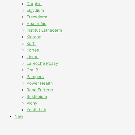
Darphin
Elgydium
Frezyderm
Health Aid
Institut Esthederm
Klorane
Korff
Korres
Lierac
La Roche Posay
Oral B
Pampers
Power Health
Rene Furterer
Sustenium
Vichy
Youth Lab
New