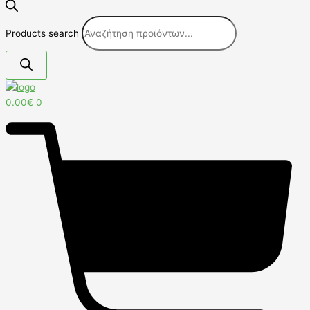
Products search
0.00
€
0