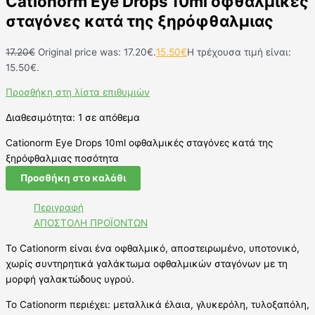
Cationorm Eye Drops 10ml οφθαλμικές
σταγόνες κατά της ξηρόφθαλμιας
17.20
€
Original price was: 17.20€.
15.50
€
Η τρέχουσα τιμή είναι:
15.50€.
Προσθήκη στη λίστα επιθυμιών
Διαθεσιμότητα:
1 σε απόθεμα
Cationorm Eye Drops 10ml οφθαλμικές σταγόνες κατά της
ξηρόφθαλμιας ποσότητα
Προσθήκη στο καλάθι
Περιγραφή
ΑΠΟΣΤΟΛΗ ΠΡΟΪΟΝΤΩΝ
Το Cationorm είναι ένα οφθαλμικό, αποστειρωμένο, υποτονικό,
χωρίς συντηρητικά γαλάκτωμα οφθαλμικών σταγόνων με τη
μορφή γαλακτώδους υγρού.
Το Cationorm περιέχει: μεταλλικά έλαια, γλυκερόλη, τυλοξαπόλη,