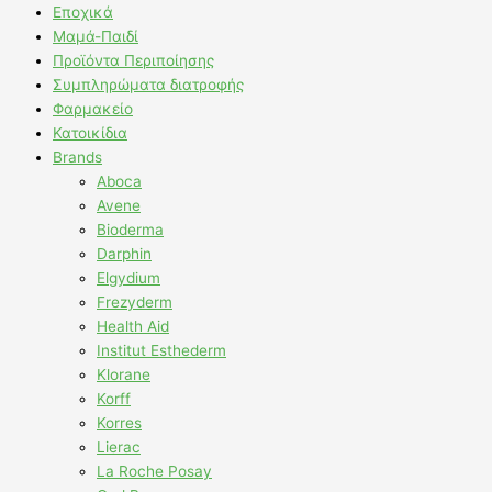
Εποχικά
Μαμά-Παιδί
Προϊόντα Περιποίησης
Συμπληρώματα διατροφής
Φαρμακείο
Κατοικίδια
Brands
Aboca
Avene
Bioderma
Darphin
Elgydium
Frezyderm
Health Aid
Institut Esthederm
Klorane
Korff
Korres
Lierac
La Roche Posay