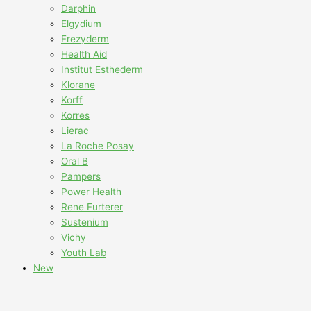
Darphin
Elgydium
Frezyderm
Health Aid
Institut Esthederm
Klorane
Korff
Korres
Lierac
La Roche Posay
Oral B
Pampers
Power Health
Rene Furterer
Sustenium
Vichy
Youth Lab
New