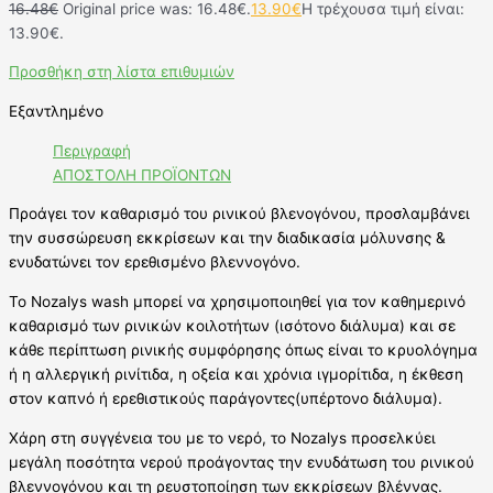
16.48
€
Original price was: 16.48€.
13.90
€
Η τρέχουσα τιμή είναι:
13.90€.
Προσθήκη στη λίστα επιθυμιών
Εξαντλημένο
Περιγραφή
ΑΠΟΣΤΟΛΗ ΠΡΟΪΟΝΤΩΝ
Προάγει τον καθαρισμό του ρινικού βλενογόνου, προσλαμβάνει
την συσσώρευση εκκρίσεων και την διαδικασία μόλυνσης &
ενυδατώνει τον ερεθισμένο βλεννογόνο.
Το Nozalys wash μπορεί να χρησιμοποιηθεί για τον καθημερινό
καθαρισμό των ρινικών κοιλοτήτων (ισότονο διάλυμα) και σε
κάθε περίπτωση ρινικής συμφόρησης όπως είναι το κρυολόγημα
ή η αλλεργική ρινίτιδα, η οξεία και χρόνια ιγμορίτιδα, η έκθεση
στον καπνό ή ερεθιστικούς παράγοντες(υπέρτονο διάλυμα).
Χάρη στη συγγένεια του με το νερό, το Nozalys προσελκύει
μεγάλη ποσότητα νερού προάγοντας την ενυδάτωση του ρινικού
βλεννογόνου και τη ρευστοποίηση των εκκρίσεων βλέννας.