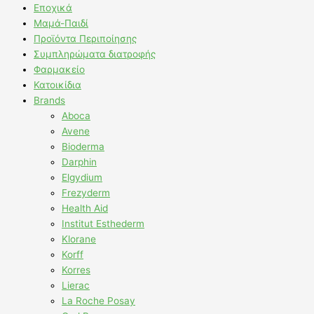
Εποχικά
Μαμά-Παιδί
Προϊόντα Περιποίησης
Συμπληρώματα διατροφής
Φαρμακείο
Κατοικίδια
Brands
Aboca
Avene
Bioderma
Darphin
Elgydium
Frezyderm
Health Aid
Institut Esthederm
Klorane
Korff
Korres
Lierac
La Roche Posay