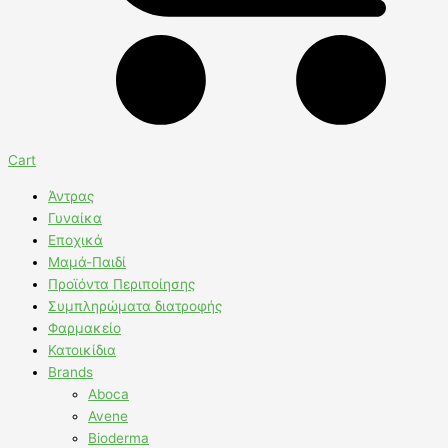
Cart
Άντρας
Γυναίκα
Εποχικά
Μαμά-Παιδί
Προϊόντα Περιποίησης
Συμπληρώματα διατροφής
Φαρμακείο
Κατοικίδια
Brands
Aboca
Avene
Bioderma