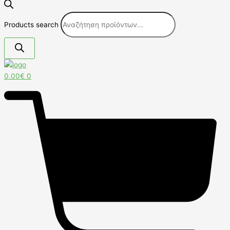
Products search
0.00
€
0