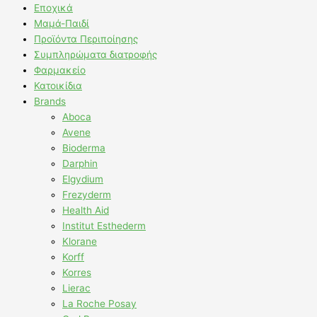
Εποχικά
Μαμά-Παιδί
Προϊόντα Περιποίησης
Συμπληρώματα διατροφής
Φαρμακείο
Κατοικίδια
Brands
Aboca
Avene
Bioderma
Darphin
Elgydium
Frezyderm
Health Aid
Institut Esthederm
Klorane
Korff
Korres
Lierac
La Roche Posay