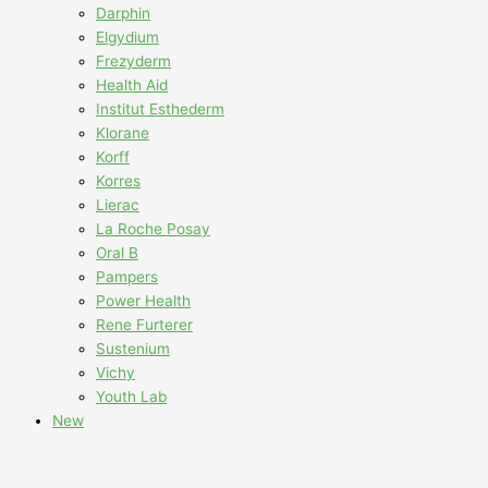
Darphin
Elgydium
Frezyderm
Health Aid
Institut Esthederm
Klorane
Korff
Korres
Lierac
La Roche Posay
Oral B
Pampers
Power Health
Rene Furterer
Sustenium
Vichy
Youth Lab
New