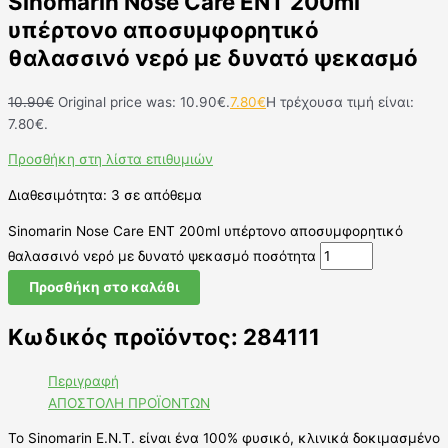
Sinomarin Nose Care ENT 200ml
υπέρτονο αποσυμφορητικό
θαλασσινό νερό με δυνατό ψεκασμό
10.90
€
Original price was: 10.90€.
7.80
€
Η τρέχουσα τιμή είναι:
7.80€.
Προσθήκη στη λίστα επιθυμιών
Διαθεσιμότητα:
3 σε απόθεμα
Sinomarin Nose Care ENT 200ml υπέρτονο αποσυμφορητικό
θαλασσινό νερό με δυνατό ψεκασμό ποσότητα
Προσθήκη στο καλάθι
Κωδικός προϊόντος: 284111
Περιγραφή
ΑΠΟΣΤΟΛΗ ΠΡΟΪΟΝΤΩΝ
To Sinomarin E.N.T. είναι ένα 100% φυσικό, κλινικά δοκιμασμένο