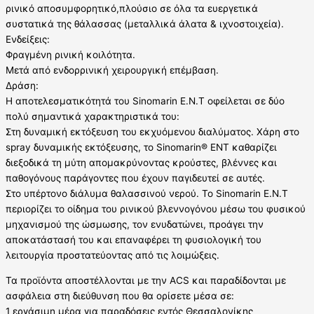
ρινικό αποσυμφορητικό,πλούσιο σε όλα τα ευεργετικά
συστατικά της θάλασσας (μεταλλικά άλατα & ιχνοστοιχεία).
Ενδείξεις:
Φραγμένη ρινική κοιλότητα.
Μετά από ενδορρινική χειρουργική επέμβαση.
Δράση:
H αποτελεσµατικότητά του Sinomarin E.N.T οφείλεται σε δύο
πολύ σηµαντικά χαρακτηριστικά του:
Στη δυναµική εκτόξευση του εκχυόµενου διαλύµατος. Xάρη στο
spray δυναµικής εκτόξευσης, το Sinomarin® ENT καθαρίζει
διεξοδικά τη µύτη αποµακρύνοντας κρούστες, βλέννες και
παθογόνους παράγοντες που έχουν παγιδευτεί σε αυτές.
Στο υπέρτονο διάλυµα θαλασσινού νερού. Το Sinomarin E.N.T
περιορίζει το οίδηµα του ρινικού βλεννογόνου µέσω του φυσικού
µηχανισµού της ώσµωσης, τον ενυδατώνει, προάγει την
αποκατάστασή του και επαναφέρει τη φυσιολογική του
λειτουργία προστατεύοντας από τις λοιµώξεις.
Τα προϊόντα αποστέλλονται με την ACS και παραδίδονται με
ασφάλεια στη διεύθυνση που θα ορίσετε μέσα σε:
1 εργάσιμη μέρα για παραδόσεις εντός Θεσσαλονίκης