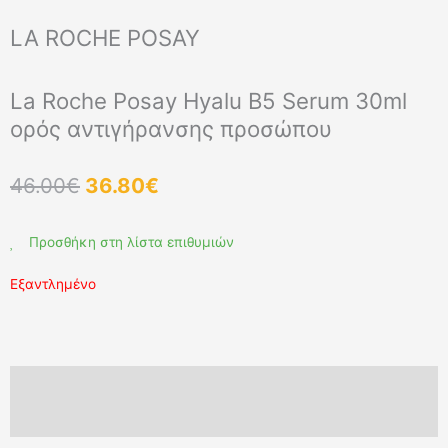
LA ROCHE POSAY
La Roche Posay Hyalu B5 Serum 30ml
ορός αντιγήρανσης προσώπου
Original
Η
46.00
€
36.80
€
price
τρέχουσα
was:
τιμή
Προσθήκη στη λίστα επιθυμιών
46.00€.
είναι:
36.80€.
Εξαντλημένο
Περιγραφή
ΑΠΟΣΤΟΛΗ ΠΡΟΪΟΝΤΩΝ