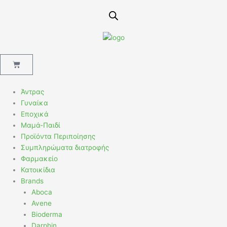
Μετάβαση
στο
περιεχόμενο
Cart
Άντρας
Γυναίκα
Εποχικά
Μαμά-Παιδί
Προϊόντα Περιποίησης
Συμπληρώματα διατροφής
Φαρμακείο
Κατοικίδια
Brands
Aboca
Avene
Bioderma
Darphin