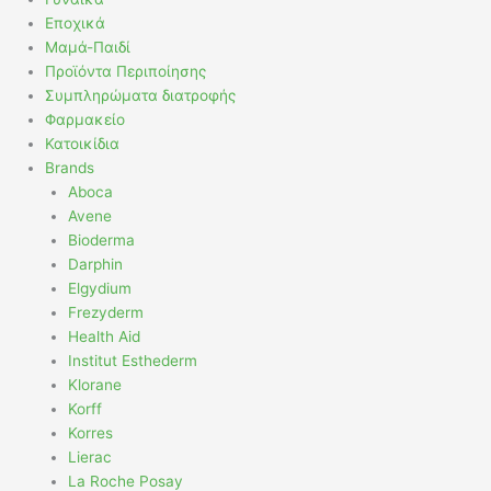
Εποχικά
Μαμά-Παιδί
Προϊόντα Περιποίησης
Συμπληρώματα διατροφής
Φαρμακείο
Κατοικίδια
Brands
Aboca
Avene
Bioderma
Darphin
Elgydium
Frezyderm
Health Aid
Institut Esthederm
Klorane
Korff
Korres
Lierac
La Roche Posay