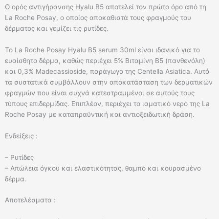
O ορός αντιγήρανσης Hyalu B5 αποτελεί τον πρώτο όρο από τη
La Roche Posay, ο οποίος αποκαθιστά τους φραγμούς του
δέρματος και γεμίζει τις ρυτίδες.
To La Roche Posay Hyalu B5 serum 30ml είναι ιδανικό για το
ευαίσθητο δέρμα, καθώς περιέχει 5% Βιταμίνη Β5 (πανθενόλη)
και 0,3% Madecassioside, παράγωγο της Centella Asiatica. Aυτά
τα συστατικά συμβάλλουν στην αποκατάσταση των δερματικών
φραγμών που είναι συχνά κατεστραμμένοι σε αυτούς τους
τύπους επιδερμίδας. Επιπλέον, περιέχει το ιαματικό νερό της La
Roche Posay με καταπραϋντική και αντιοξειδωτική δράση.
Ενδείξεις :
– Ρυτίδες
– Απώλεια όγκου και ελαστικότητας, θαμπό και κουρασμένο
δέρμα.
Αποτελέσματα :