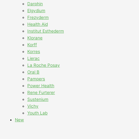
Darphin
Elgydium
Frezyderm
Health Aid
Institut Esthederm
Klorane
Korff
Korres
Lierac
La Roche Posay
Oral B
Pampers
Power Health
Rene Furterer
Sustenium
Vichy
Youth Lab
New