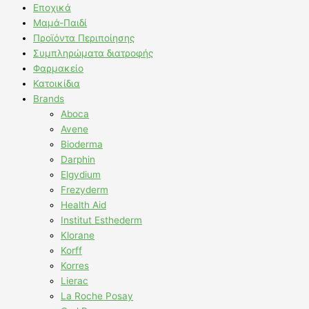
Εποχικά
Μαμά-Παιδί
Προϊόντα Περιποίησης
Συμπληρώματα διατροφής
Φαρμακείο
Κατοικίδια
Brands
Aboca
Avene
Bioderma
Darphin
Elgydium
Frezyderm
Health Aid
Institut Esthederm
Klorane
Korff
Korres
Lierac
La Roche Posay