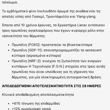
τελείωμα.
Το εμβληματικό φίνο λουλουδάτο άρωμά της αναδεικνύει τις
απαλές νότες από Γιασεμί, Τριαντάφυλλο και Ylang-ylang.
Έπειτα από 10 χρόνια έρευνας, τα Εργαστήρια Lierac εντόπισαν
τρεις πρωτεΐνες αγγελιαφόρους που έχουν κυρίαρχο ρόλο στην
νεανικότητα του δέρματος:
Πρωτεΐνη [FOXO]: προστατεύει τα βλαστοκύτταρα
Πρωτεΐνη [GDF-11]: επαναπρογραμματίζει τα senescent
κύτταρα (γερασμένα κύτταρα)
Πρωτεΐνη [NRF-2]: ενισχύει τη ζωτικότητα των ενεργών
κυττάρων Η Τεχνολογία [F.G.N.] στοχεύει στις τρεις αυτές
πρωτεΐνες που είναι υπεύθυνες για τη γήρανση του
δέρματος, για μία ολοκληρωμένη αντιγηραντική δράση.
ΑΠΟΔΕΔΕΙΓΜΕΝΗ ΑΠΟΤΕΛΕΣΜΑΤΙΚΟΤΗΤΑ ΣΤΙΣ 28 ΗΜΕΡΕΣ
Κλινικά αποδεδειγμένη αποτελεσματικότητα
+61% τόνωση της επιδερμίδας
+12% ομοιόμορφη χροιά