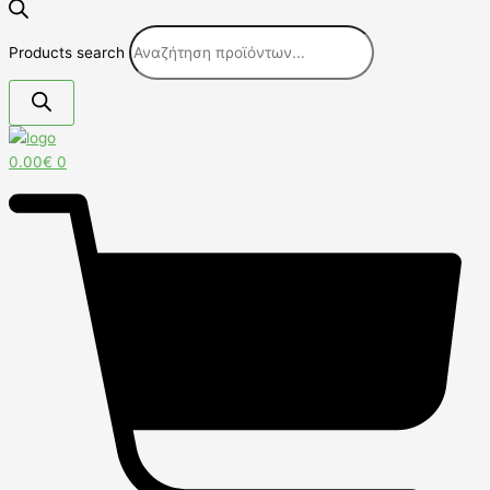
Products search
0.00
€
0