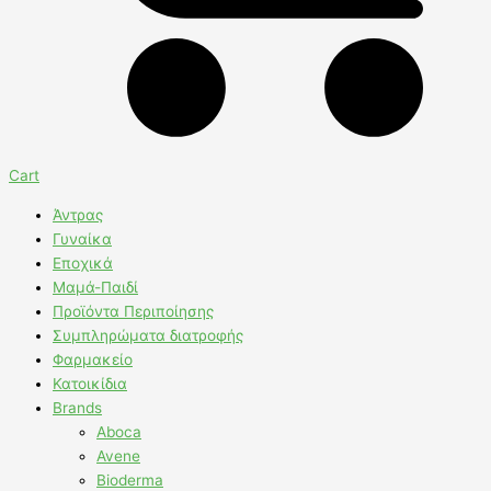
Cart
Άντρας
Γυναίκα
Εποχικά
Μαμά-Παιδί
Προϊόντα Περιποίησης
Συμπληρώματα διατροφής
Φαρμακείο
Κατοικίδια
Brands
Aboca
Avene
Bioderma