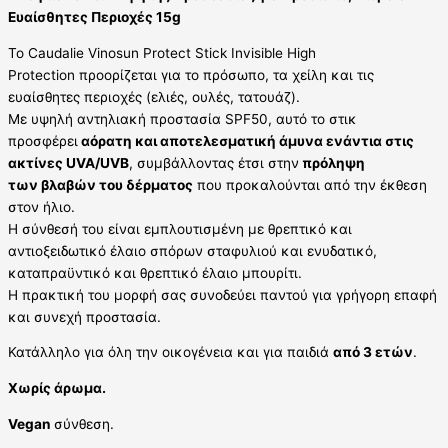
Ευαίσθητες Περιοχές 15g
Το Caudalie Vinosun Protect Stick Invisible High
Protection προορίζεται για το πρόσωπο, τα χείλη και τις
ευαίσθητες περιοχές (ελιές, ουλές, τατουάζ).
Με υψηλή αντηλιακή προστασία SPF50, αυτό το στικ
προσφέρει
αόρατη και αποτελεσματική άμυνα ενάντια στις
ακτίνες UVA/UVB
, συμβάλλοντας έτσι στην
πρόληψη
των βλαβών του δέρματος
που προκαλούνται από την έκθεση
στον ήλιο.
Η σύνθεσή του είναι εμπλουτισμένη με θρεπτικό και
αντιοξειδωτικό έλαιο σπόρων σταφυλιού και ενυδατικό,
καταπραϋντικό και θρεπτικό έλαιο μπουρίτι.
Η πρακτική του μορφή σας συνοδεύει παντού για γρήγορη επαφή
και συνεχή προστασία.
Κατάλληλο για όλη την οικογένεια και για παιδιά
από 3 ετών
.
Χωρίς άρωμα.
Vegan
σύνθεση.