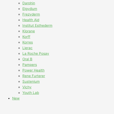
Darphin
Elgydium
Frezyderm
Health Aid
Institut Esthederm
Klorane
Korff
Korres
Lierac
La Roche Posay
Oral B
Pampers
Power Health
Rene Furterer
Sustenium
Vichy
Youth Lab
New