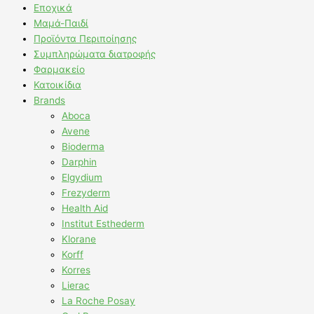
Εποχικά
Μαμά-Παιδί
Προϊόντα Περιποίησης
Συμπληρώματα διατροφής
Φαρμακείο
Κατοικίδια
Brands
Aboca
Avene
Bioderma
Darphin
Elgydium
Frezyderm
Health Aid
Institut Esthederm
Klorane
Korff
Korres
Lierac
La Roche Posay