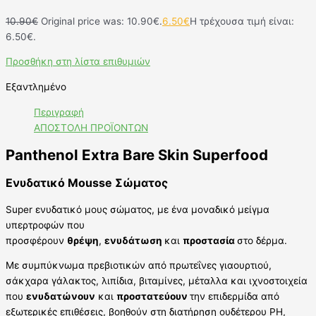
10.90
€
Original price was: 10.90€.
6.50
€
Η τρέχουσα τιμή είναι:
6.50€.
Προσθήκη στη λίστα επιθυμιών
Εξαντλημένο
Περιγραφή
ΑΠΟΣΤΟΛΗ ΠΡΟΪΟΝΤΩΝ
Panthenol Extra Bare Skin Superfood
Ενυδατικό Mousse Σώματος
Super ενυδατικό μους σώματος, με ένα μοναδικό μείγμα
υπερτροφών που
προσφέρουν
θρέψη
,
ενυδάτωση
και
προστασία
στο δέρμα.
Με συμπύκνωμα πρεβιοτικών από πρωτεΐνες γιαουρτιού,
σάκχαρα γάλακτος, λιπίδια, βιταμίνες, μέταλλα και ιχνοστοιχεία
που
ενυδατώνουν
και
προστατεύουν
την επιδερμίδα από
εξωτερικές επιθέσεις, βοηθούν στη διατήρηση ουδέτερου PH,