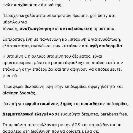
ενώ
ενισχύουν
την άμυνά της.
Περιέχει εκχυλίσματα υπερτροφών βρώμης, goji berry και
μύρτιλου για
τόνωση,
αναζωογόνηση
και
αντιοξειδωτική
προστασία.
Εμπλουτισμένη με πανθενόλη και βιταμίνη Ε για ενυδάτωση,
ελαστικότητα, ανανέωση των κυττάρων και
υγιή επιδερμίδα
.
Η βιταμίνη Ε ή αλλιώς βιταμίνη του δέρματος, είναι
προστατευμένη μέσα σε μικροκάψουλες που σπάνε κατά την
επάλειψη στην επιδερμίδα και την αφήνουν να αποδεσμευτεί
φυσικά.
Προσφέρει βελούδινη υφή στην επιδερμίδα, σφριγηλότητα και
αίσθηση δροσιάς.
Ιδανική για
αφυδατωμένες
,
ξηρές
και
ευαίσθητες
επιδερμίδες.
Δερματολογικά ελεγμένο
σε ευαισθητα δέρματα, parabens free.
Τα προϊόντα αποστέλλονται με την ACS και παραδίδονται με
ασφάλεια στη διεύθυνση που θα ορίσετε μέσα σε: