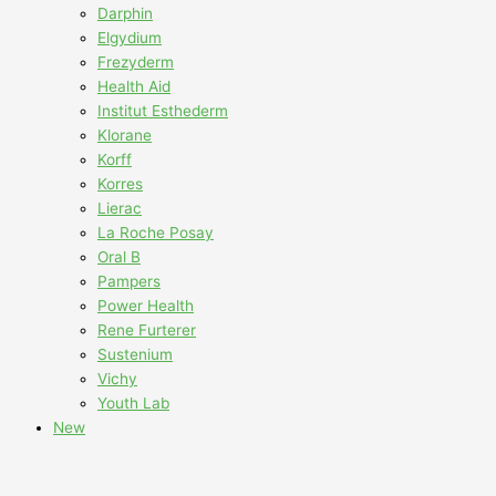
Darphin
Elgydium
Frezyderm
Health Aid
Institut Esthederm
Klorane
Korff
Korres
Lierac
La Roche Posay
Oral B
Pampers
Power Health
Rene Furterer
Sustenium
Vichy
Youth Lab
New