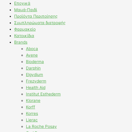
Εποχικά
Μαμά-Παιδί
Προϊόντα Περιποίησης
Συμπληρώματα διατροφής
Φαρμακείο
Κατοικίδια
Brands
Aboca
Avene
Bioderma
Darphin
Elgydium
Frezyderm
Health Aid
Institut Esthederm
Klorane
Korff
Korres
Lierac
La Roche Posay