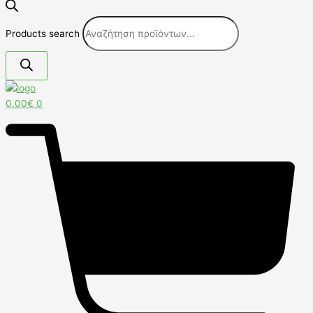
Products search
0.00
€
0