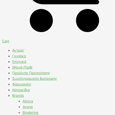
Cart
Άντρας
Γυναίκα
Εποχικά
Μαμά-Παιδί
Προϊόντα Περιποίησης
Συμπληρώματα διατροφής
Φαρμακείο
Κατοικίδια
Brands
Aboca
Avene
Bioderma