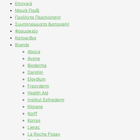
Εποχικά
Μαμά-Παιδί
Προϊόντα Περιποίησης
Συμπληρώματα διατροφής
Φαρμακείο
Κατοικίδια
Brands
Aboca
Avene
Bioderma
Darphin
Elgydium
Frezyderm
Health Aid
Institut Esthederm
Klorane
Korff
Korres
Lierac
La Roche Posay