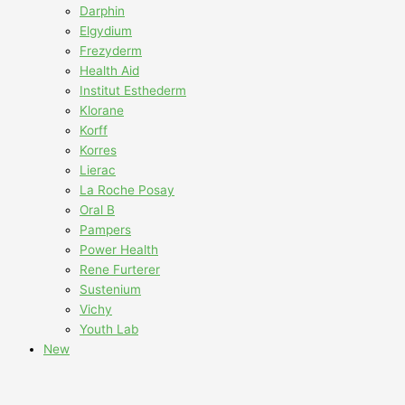
Darphin
Elgydium
Frezyderm
Health Aid
Institut Esthederm
Klorane
Korff
Korres
Lierac
La Roche Posay
Oral B
Pampers
Power Health
Rene Furterer
Sustenium
Vichy
Youth Lab
New