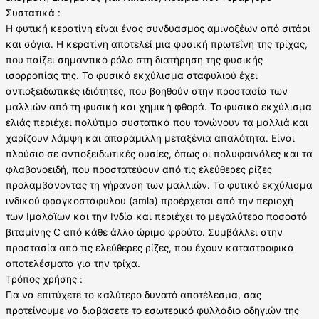
Συστατικά :
Η φυτική κερατίνη είναι ένας συνδυασμός αμινοξέων από σιτάρι
και σόγια. Η κερατίνη αποτελεί μια φυσική πρωτεΐνη της τρίχας,
που παίζει σημαντικό ρόλο στη διατήρηση της φυσικής
ισορροπίας της. Το φυσικό εκχύλισμα σταφυλιού έχει
αντιοξειδωτικές ιδιότητες, που βοηθούν στην προστασία των
μαλλιών από τη φυσική και χημική φθορά. Το φυσικό εκχύλισμα
ελιάς περιέχει πολύτιμα συστατικά που τονώνουν τα μαλλιά και
χαρίζουν λάμψη και απαράμιλλη μεταξένια απαλότητα. Είναι
πλούσιο σε αντιοξειδωτικές ουσίες, όπως οι πολυφαινόλες και τα
φλαβονοειδή, που προστατεύουν από τις ελεύθερες ρίζες
προλαμβάνοντας τη γήρανση των μαλλιών. Το φυτικό εκχύλισμα
ινδικού φραγκοστάφυλου (amla) προέρχεται από την περιοχή
των Ιμαλάϊων και την Ινδία και περιέχει το μεγαλύτερο ποσοστό
βιταμίνης C από κάθε άλλο ώριμο φρούτο. Συμβάλλει στην
προστασία από τις ελεύθερες ρίζες, που έχουν καταστροφικά
αποτελέσματα για την τρίχα.
Τρόπος χρήσης :
Για να επιτύχετε το καλύτερο δυνατό αποτέλεσμα, σας
προτείνουμε να διαβάσετε το εσωτερικό φυλλάδιο οδηγιών της