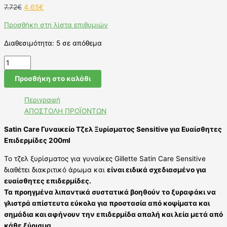
7.72
€
4.65
€
Προσθήκη στη λίστα επιθυμιών
Διαθεσιμότητα:
5 σε απόθεμα
Προσθήκη στο καλάθι
Περιγραφή
ΑΠΟΣΤΟΛΗ ΠΡΟΪΟΝΤΩΝ
Satin Care Γυναικείο Τζελ Ξυρίσματος Sensitive για Ευαίσθητες
Επιδερμίδες 200ml
Το τζελ ξυρίσματος για γυναίκες Gillette Satin Care Sensitive
διαθέτει διακριτικό άρωμα και
είναι ειδικά σχεδιασμένο για
ευαίσθητες επιδερμίδες.
Τα προηγμένα λιπαντικά συστατικά βοηθούν το ξυραφάκι να
γλιστρά απίστευτα εύκολα για προστασία από κοψίματα και
σημάδια και αφήνουν την επιδερμίδα απαλή και λεία μετά από
κάθε ξύρισμα
.