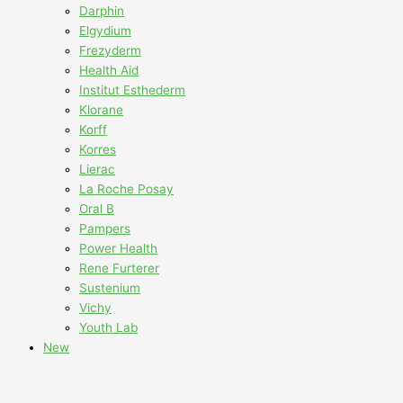
Darphin
Elgydium
Frezyderm
Health Aid
Institut Esthederm
Klorane
Korff
Korres
Lierac
La Roche Posay
Oral B
Pampers
Power Health
Rene Furterer
Sustenium
Vichy
Youth Lab
New