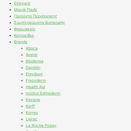
Εποχικά
Μαμά-Παιδί
Προϊόντα Περιποίησης
Συμπληρώματα διατροφής
Φαρμακείο
Κατοικίδια
Brands
Aboca
Avene
Bioderma
Darphin
Elgydium
Frezyderm
Health Aid
Institut Esthederm
Klorane
Korff
Korres
Lierac
La Roche Posay