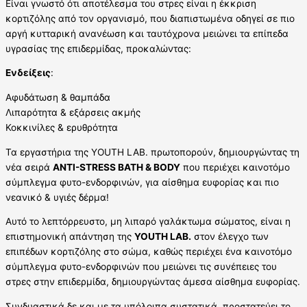
Είναι γνωστό ότι αποτέλεσμα του στρες είναι η έκκριση
κορτιζόλης από τον οργανισμό, που διαπιστωμένα οδηγεί σε πιο
αργή κυτταρική ανανέωση και ταυτόχρονα μειώνει τα επίπεδα
υγρασίας της επιδερμίδας, προκαλώντας:
Ενδείξεις
:
Αφυδάτωση & θαμπάδα
Λιπαρότητα & εξάρσεις ακμής
Κοκκινίλες & ερυθρότητα
Τα εργαστήρια της YOUTH LAB. πρωτοπορούν, δημιουργώντας τη
νέα σειρά
ANTI-STRESS BATH & BODY
που περιέχει καινοτόμο
σύμπλεγμα φυτο-ενδορφινών, για αίσθημα ευφορίας και πιο
νεανικό & υγιές δέρμα!
Αυτό το λεπτόρρευστο, μη λιπαρό γαλάκτωμα σώματος, είναι η
επιστημονική απάντηση της
YOUTH LAB.
στον έλεγχο των
επιπέδων κορτιζόλης στο σώμα, καθώς περιέχει ένα καινοτόμο
σύμπλεγμα φυτο-ενδορφινών που μειώνει τις συνέπειες του
στρες στην επιδερμίδα, δημιουργώντας άμεσα αίσθημα ευφορίας.
Συνδυαστικά δε και με τα υπόλοιπα συστατικά, προστατεύει το