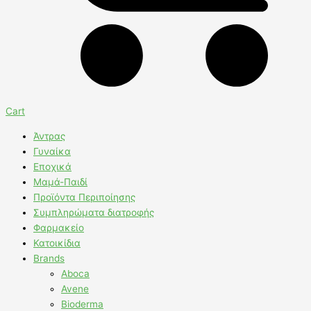
Cart
Άντρας
Γυναίκα
Εποχικά
Μαμά-Παιδί
Προϊόντα Περιποίησης
Συμπληρώματα διατροφής
Φαρμακείο
Κατοικίδια
Brands
Aboca
Avene
Bioderma