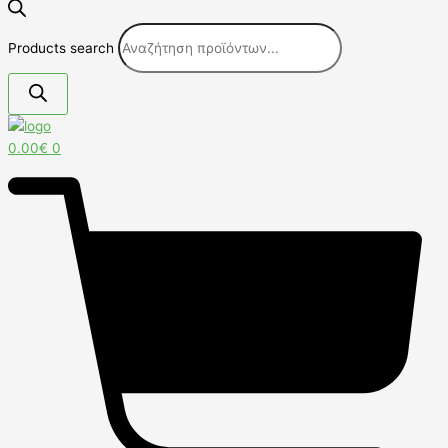
Products search
0.00
€
0