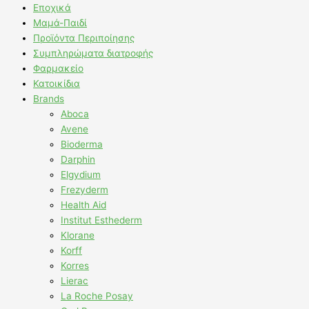
Εποχικά
Μαμά-Παιδί
Προϊόντα Περιποίησης
Συμπληρώματα διατροφής
Φαρμακείο
Κατοικίδια
Brands
Aboca
Avene
Bioderma
Darphin
Elgydium
Frezyderm
Health Aid
Institut Esthederm
Klorane
Korff
Korres
Lierac
La Roche Posay