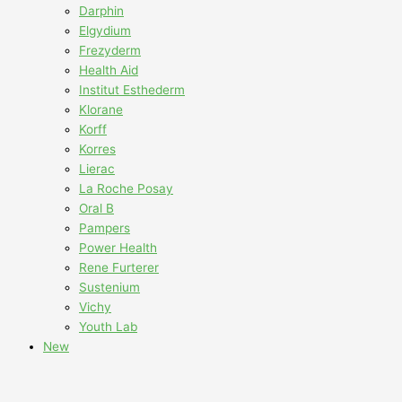
Darphin
Elgydium
Frezyderm
Health Aid
Institut Esthederm
Klorane
Korff
Korres
Lierac
La Roche Posay
Oral B
Pampers
Power Health
Rene Furterer
Sustenium
Vichy
Youth Lab
New