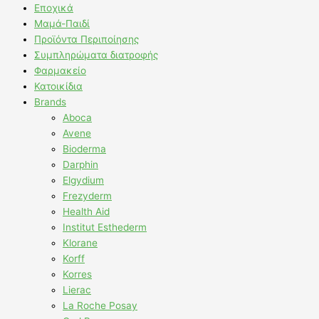
Εποχικά
Μαμά-Παιδί
Προϊόντα Περιποίησης
Συμπληρώματα διατροφής
Φαρμακείο
Κατοικίδια
Brands
Aboca
Avene
Bioderma
Darphin
Elgydium
Frezyderm
Health Aid
Institut Esthederm
Klorane
Korff
Korres
Lierac
La Roche Posay