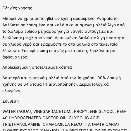
Οδηγίες χρήσης
Μπορεί να χρησιμοποιηθεί ως έχει ή αραιωμένο. Αναραίωτο:
Απλώστε σε λουσμένα και καλά σκουπισμένα μαλλιά λίγο από
το διάλυμα ξυδιού με χαμομήλι για ξανθές ανταύγειες και
ξεπλύνετε με χλιαρό νερό. Αραιωμένο: Διαλύστε λίγη ποσότητα
σε χλιαρό νερό και εφαρμόστε το στα μαλλιά στο τελευταίο
ξέπλυμα. Σε περίπτωση επαφής με τα μάτια, ξεπλύνετε με
άφθονο νερό.
Αποδεδειγμένη αποτελεσματικότητα
Λαμπερά και φωτεινά μαλλιά από την 1η χρήση- 90% Δοκιμή
χρήσης σε 64 άτομα (% ικανοποίησης). Δερματολογικά
ελεγμένο.
Σύνθεση
WATER (AQUA), VINEGAR (ACETUM), PROPYLENE GLYCOL, PEG-
40 HYDROGENATED CASTOR OIL, GLYCOLIC ACID,
TRIETHANOLAMINE, CHAMOMILLA RECUTITA (MATRICARIA)
FLOWER EXTRACT (CHAMOMILLA RECUTITA FLOWER EXTRACT),