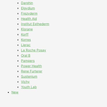
Darphin
Elgydium
Frezyderm
Health Aid
Institut Esthederm
Klorane
Korff
Korres
Lierac
La Roche Posay
Oral B
Pampers
Power Health
Rene Furterer
Sustenium
Vichy
Youth Lab
New