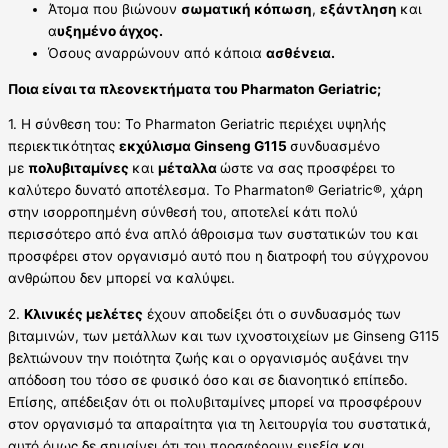
Άτομα που βιώνουν
σωματική κόπωση
,
εξάντληση
και
α
υξημένο άγχος.
Όσους αναρρώνουν από κάποια
ασθένεια.
Ποια είναι τα πλεονεκτήματα του Pharmaton Geriatric;
1. Η σύνθεση του: To Pharmaton Geriatric περιέχει υψηλής
περιεκτικότητας
εκχύλισμα Ginseng G115
συνδυασμένο
με
πολυβιταμίνες
και
μέταλλα
ώστε να σας προσφέρει το
καλύτερο δυνατό αποτέλεσμα. To Pharmaton® Geriatric®, χάρη
στην ισορροπημένη σύνθεσή του, αποτελεί κάτι πολύ
περισσότερο από ένα απλό άθροισμα των συστατικών του και
προσφέρει στον οργανισμό αυτό που η διατροφή του σύγχρονου
ανθρώπου δεν μπορεί να καλύψει.
2.
Κλινικές μελέτες
έχουν αποδείξει ότι ο συνδυασμός των
βιταμινών, των μετάλλων και των ιχνοστοιχείων με Ginseng G115
βελτιώνουν την ποιότητα ζωής και ο οργανισμός αυξάνει την
απόδοση του τόσο σε φυσικό όσο και σε διανοητικό επίπεδο.
Επίσης, απέδειξαν ότι οι πολυβιταμίνες μπορεί να προσφέρουν
στον οργανισμό τα απαραίτητα για τη λειτουργία του συστατικά,
αυτό όμως δε σημαίνει ότι του προσφέρουν ευεξία και