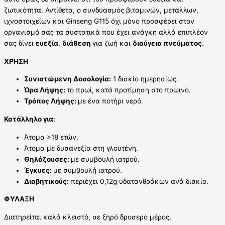
ζωτικότητα. Αντίθετα, ο συνδυασμός βιταμινών, μετάλλων,
ιχνοστοιχείων και Ginseng G115 όχι μόνο προσφέρει στον
οργανισμό σας τα συστατικά που έχει ανάγκη αλλά επιπλέον
σας δίνει
ευεξία
,
διάθεση
για ζωή και
διαύγεια πνεύματος
.
ΧΡΗΣΗ
Συνιστώμενη Δοσολογία:
1 δισκίο ημερησίως.
Ώρα Λήψης:
το πρωί, κατά προτίμηση στο πρωινό.
Τρόπος Λήψης:
με ένα ποτήρι νερό.
Κατάλληλο για
:
Άτομα >18 ετών.
Άτομα με δυσανεξία στη γλουτένη.
Θηλάζουσες:
με συμβουλή ιατρού.
Έγκυες:
με συμβουλή ιατρού.
Διαβητικούς:
περιέχει 0,12g υδατανθράκων ανά δισκίο.
ΦΥΛΑΞΗ
Διατηρείται καλά κλειστό, σε ξηρό δροσερό μέρος,