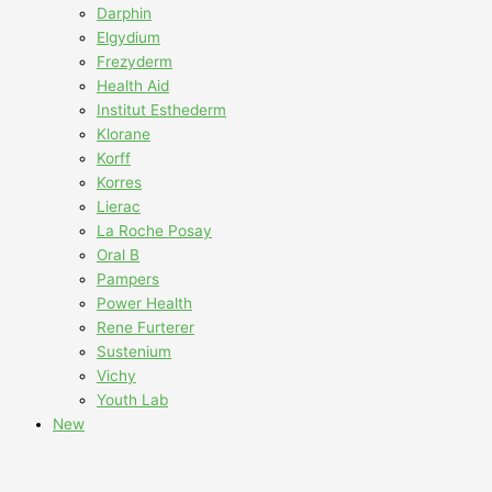
Darphin
Elgydium
Frezyderm
Health Aid
Institut Esthederm
Klorane
Korff
Korres
Lierac
La Roche Posay
Oral B
Pampers
Power Health
Rene Furterer
Sustenium
Vichy
Youth Lab
New