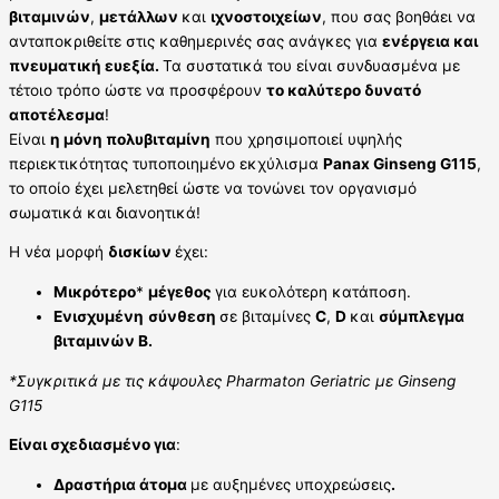
βιταμινών
,
μετάλλων
και
ιχνοστοιχείων
, που σας βοηθάει να
ανταποκριθείτε στις καθημερινές σας ανάγκες για
ενέργεια και
πνευματική ευεξία.
Τα συστατικά του είναι συνδυασμένα με
τέτοιο τρόπο ώστε να προσφέρουν
το καλύτερο δυνατό
αποτέλεσμα
!
Είναι
η μόνη πολυβιταμίνη
που χρησιμοποιεί υψηλής
περιεκτικότητας τυποποιημένο εκχύλισμα
Panax Ginseng G115
,
το οποίο έχει μελετηθεί ώστε να τονώνει τον οργανισμό
σωματικά και διανοητικά!
Η νέα μορφή
δισκίων
έχει:
Μικρότερο
*
μέγεθος
για ευκολότερη κατάποση.
Ενισχυμένη
σύνθεση
σε βιταμίνες
C
,
D
και
σύμπλεγμα
βιταμινών B.
*Συγκριτικά με τις κάψουλες Pharmaton Geriatric με Ginseng
G115
Είναι σχεδιασμένο για
:
Δραστήρια άτομα
με αυξημένες υποχρεώσεις
.