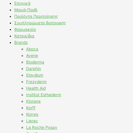
Εποχικά
Μαμά-Παιδί
Προϊόντα Περιποίησης
Συμπληρώματα διατροφής
Φαρμακείο
Κατοικίδια
Brands
Aboca
Avene
Bioderma
Darphin
Elgydium
Frezyderm
Health Aid
Institut Esthederm
Klorane
Korff
Korres
Lierac
La Roche Posay